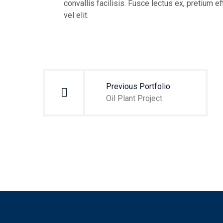
convallis facilisis. Fusce lectus ex, pretium ef
vel elit.
Navegación
de
Previous Portfolio
entradas
Oil Plant Project