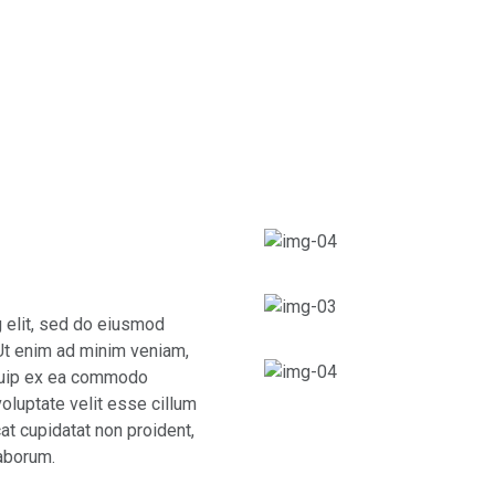
g elit, sed do eiusmod
 Ut enim ad minim veniam,
liquip ex ea commodo
voluptate velit esse cillum
cat cupidatat non proident,
laborum.