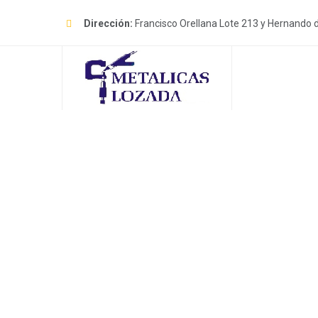
Skip
to
Dirección:
Francisco Orellana Lote 213 y Hernando 
content
Factory Rem
METÁLICAS LOZADA
>
PORTFOL