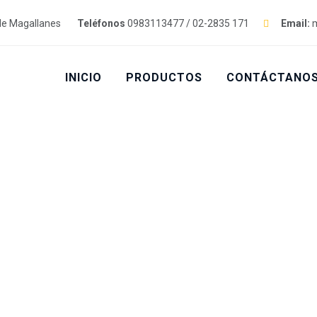
de Magallanes
Teléfonos
0983113477 / 02-2835 171
Email:
m
INICIO
PRODUCTOS
CONTÁCTANO
odeling
IO
>
FACTORY
>
FACTORY REMODELING