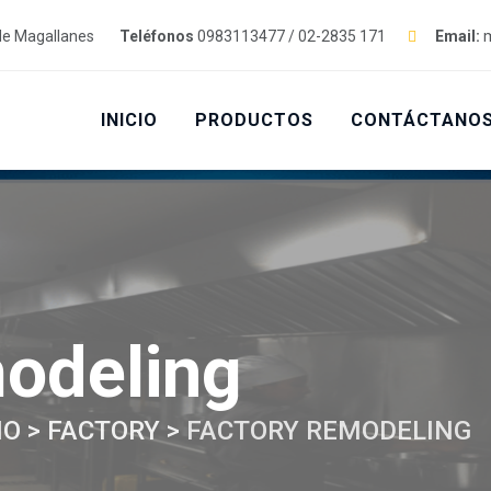
de Magallanes
Teléfonos
0983113477 / 02-2835 171
Email:
m
INICIO
PRODUCTOS
CONTÁCTANO
odeling
IO
>
FACTORY
>
FACTORY REMODELING