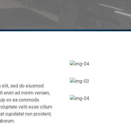
g elit, sed do eiusmod
 Ut enim ad minim veniam,
liquip ex ea commodo
voluptate velit esse cillum
cat cupidatat non proident,
laborum.