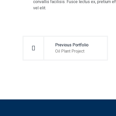
convallis facilisis. Fusce lectus ex, pretium ef
vel elit.
Navegación
de
Previous Portfolio
entradas
Oil Plant Project