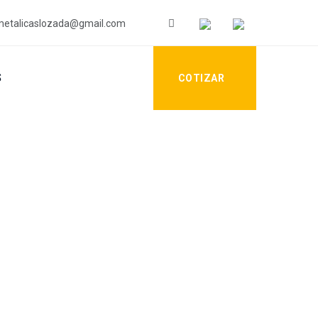
etalicaslozada@gmail.com
S
COTIZAR
OS