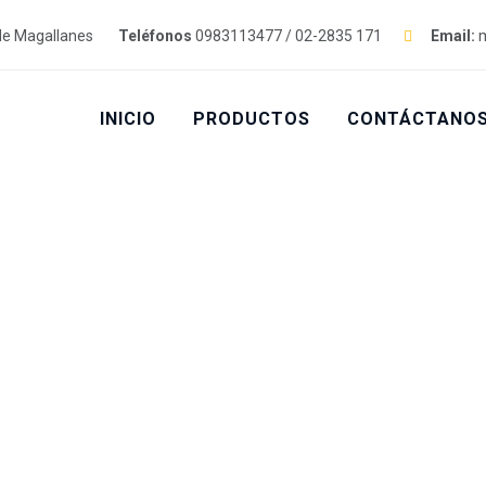
de Magallanes
Teléfonos
0983113477 / 02-2835 171
Email:
m
INICIO
PRODUCTOS
CONTÁCTANO
TOS
>
FREGADERO INDUSTRIAL DE 2 POZ