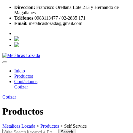
Skip
Dirección:
Francisco Orellana Lote 213 y Hernando de
to
Magallanes
content
Teléfonos
0983113477 / 02-2835 171
Email:
metalicaslozada@gmail.com
Inicio
Productos
Contáctanos
Cotizar
Cotizar
Productos
Metálicas Lozada
>
Productos
>
Self Service
Search
Search