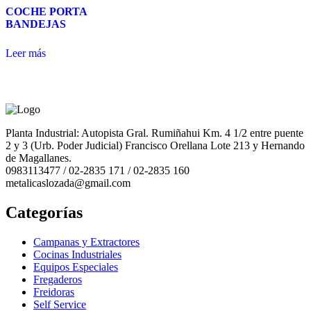
COCHE PORTA
BANDEJAS
Leer más
Planta Industrial: Autopista Gral. Rumiñahui Km. 4 1/2 entre puente
2 y 3 (Urb. Poder Judicial) Francisco Orellana Lote 213 y Hernando
de Magallanes.
0983113477 / 02-2835 171 / 02-2835 160
metalicaslozada@gmail.com
Categorías
Campanas y Extractores
Cocinas Industriales
Equipos Especiales
Fregaderos
Freidoras
Self Service