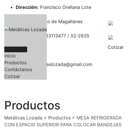
Skip
Dirección:
Francisco Orellana Lote
to
content
213 y Hernando de Magallanes
Teléfonos
0983113477 / 02-2835
Cotizar
171
Inicio
Productos
Email:
metalicaslozada@gmail.com
Contáctanos
Cotizar
Productos
Metálicas Lozada
>
Productos
>
MESA REFRIGERADA
CON ESPACIO SUPERIOR PARA COLOCAR BANDEJAS